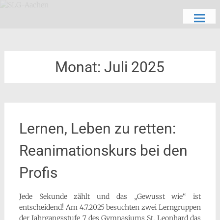
Zum
Schön, dich zu sehen
SLG-Aachen
Inhalt
springen
Monat:
Juli 2025
Lernen, Leben zu retten:
Reanimationskurs bei den
Profis
Jede Sekunde zählt und das „Gewusst wie“ ist
entscheidend! Am 4.7.2025 besuchten zwei Lerngruppen
der Jahrgangsstufe 7 des Gymnasiums St. Leonhard das