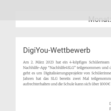
Zum
Schön, dich zu sehen
SLG-Aachen
Inhalt
springen
Monat
DigiYou-Wettbewerb
Am 2. März 2023 hat ein 4-köpfiges Schülerteam
Nachhilfe-App “Nachhilfe4SLG” teilgenommen und d
geht es um Digitalisierungsprojekte von Schülerinn
Jahren hat das SLG bereits zwei Mal teilgenom
aufrechterhalten und die Schule kann sich über 1000€ 
P