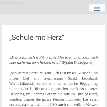
Zum
Schön, dich zu sehen
SLG-Aachen
Inhalt
springen
„Schule mit Herz“
„Man kann sich wohl in einer Idee irren,
man kann sich
aber nicht mit dem Herzen irren.”
(Fjodor Dostojewski)
„Schule mit Herz“ zu sein – das ist unser Wunsch und
unser Ziel am Gymnasium Sankt Leonhard.
Wertschätzende, offene und authentische Begegnung
miteinander ist für uns die gemeinsame Basis unseres
Handelns, weil echtes Lernen nie nur im Hirn passiert,
sondern immer die ganze Person involviert. Das setzt
voraus, dass wir alle am LEO auch mit vollem Herzen