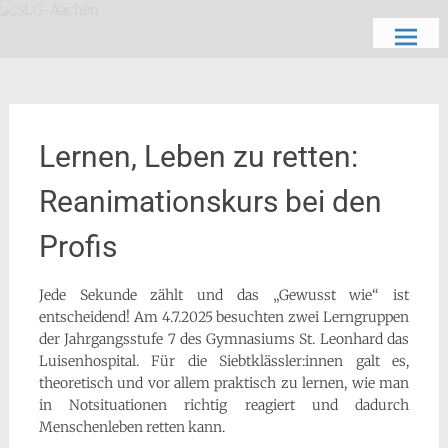
Zum
Schön, dich zu sehen
SLG-Aachen
Inhalt
springen
Lernen, Leben zu retten:
Reanimationskurs bei den
Profis
Jede Sekunde zählt und das „Gewusst wie“ ist
entscheidend! Am 4.7.2025 besuchten zwei Lerngruppen
der Jahrgangsstufe 7 des Gymnasiums St. Leonhard das
Luisenhospital. Für die Siebtklässler:innen galt es,
theoretisch und vor allem praktisch zu lernen, wie man
in Notsituationen richtig reagiert und dadurch
Menschenleben retten kann.