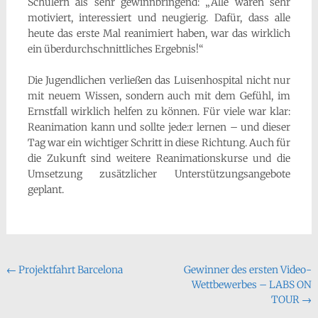
Schülern als sehr gewinnbringend: „Alle waren sehr
motiviert, interessiert und neugierig. Dafür, dass alle
heute das erste Mal reanimiert haben, war das wirklich
ein überdurchschnittliches Ergebnis!“
Die Jugendlichen verließen das Luisenhospital nicht nur
mit neuem Wissen, sondern auch mit dem Gefühl, im
Ernstfall wirklich helfen zu können. Für viele war klar:
Reanimation kann und sollte jede:r lernen – und dieser
Tag war ein wichtiger Schritt in diese Richtung. Auch für
die Zukunft sind weitere Reanimationskurse und die
Umsetzung zusätzlicher Unterstützungsangebote
geplant.
Beitragsnavigation
←
Projektfahrt Barcelona
Gewinner des ersten Video-
Wettbewerbes – LABS ON
TOUR
→