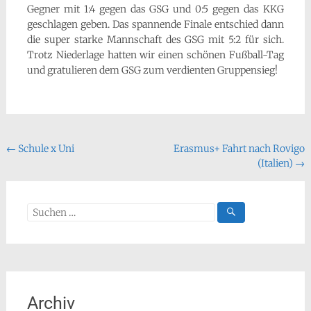
Gegner mit 1:4 gegen das GSG und 0:5 gegen das KKG
geschlagen geben. Das spannende Finale entschied dann
die super starke Mannschaft des GSG mit 5:2 für sich.
Trotz Niederlage hatten wir einen schönen Fußball-Tag
und gratulieren dem GSG zum verdienten Gruppensieg!
Beitragsnavigation
←
Schule x Uni
Erasmus+ Fahrt nach Rovigo
(Italien)
→
Suchen
nach:
Archiv