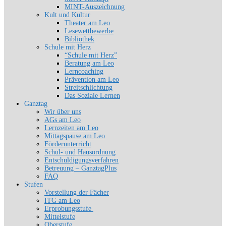
MINT-Auszeichnung
Kult und Kultur
Theater am Leo
Lesewettbewerbe
Bibliothek
Schule mit Herz
“Schule mit Herz”
Beratung am Leo
Lerncoaching
Prävention am Leo
Streitschlichtung
Das Soziale Lernen
Ganztag
Wir über uns
AGs am Leo
Lernzeiten am Leo
Mittagspause am Leo
Förderunterricht
Schul- und Hausordnung
Entschuldigungsverfahren
Betreuung – GanztagPlus
FAQ
Stufen
Vorstellung der Fächer
ITG am Leo
Erprobungsstufe
Mittelstufe
Oberstufe