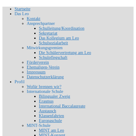
Zum
Startseite
Schön, dich zu sehen
Inhalt
Das Leo
SLG-Aachen
springen
Kontakt
Ansprechpartner
Schulleitung/Koordination
Sekretariat
Das Kollegium am Leo
Schulsozialarbeit
Mitwirkungsgremien
Die Schülervertretung am Leo
Schulpflegschaft
Förderverein
Ehemaligen-Verein
Impressum
Datenschutzerklärung
Profil
Wofür brennen wir?
Internationale Schule
Bilingualer Zweig
Erasmus
International Baccalaureate
Austausch
Klassenfahrten
Europaschule
MINT-Schule
MINT am Leo
MINT-Konzept