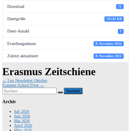
Download
71
Dateigröße
183.02 KB
Datei-Anzahl
1
Erstellungsdatum
8. November 2022
Zuletzt aktualisiert
8. November 2022
Erasmus Zeitschiene
Beitragsnavigation
←
Leo Newsletter Oktober
Erasmus School Flyer
→
Suchen
nach:
Archiv
Juli 2026
Juni 2026
Mai 2026
April 2026
März 2026