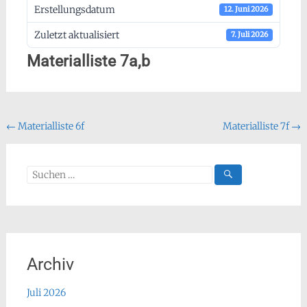
Erstellungsdatum
12. Juni 2026
Zuletzt aktualisiert
7. Juli 2026
Materialliste 7a,b
Beitragsnavigation
←
Materialliste 6f
Materialliste 7f
→
Suchen
nach:
Archiv
Juli 2026