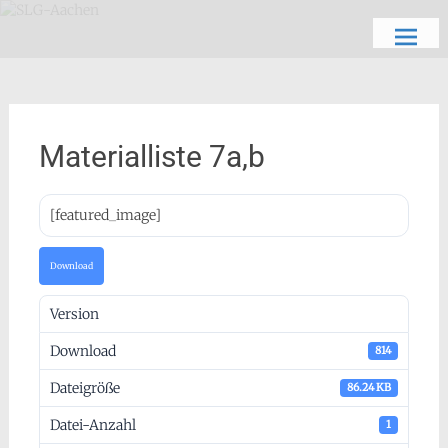
Zum
Schön, dich zu sehen
SLG-Aachen
Inhalt
springen
Materialliste 7a,b
[featured_image]
Download
Version
Download
814
Dateigröße
86.24 KB
Datei-Anzahl
1