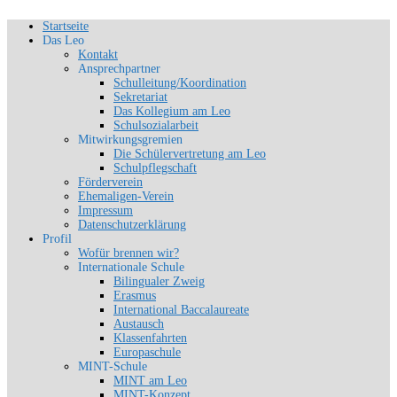
Zum
Startseite
Schön, dich zu sehen
Inhalt
Das Leo
SLG-Aachen
springen
Kontakt
Ansprechpartner
Schulleitung/Koordination
Sekretariat
Das Kollegium am Leo
Schulsozialarbeit
Mitwirkungsgremien
Die Schülervertretung am Leo
Schulpflegschaft
Förderverein
Ehemaligen-Verein
Impressum
Datenschutzerklärung
Profil
Wofür brennen wir?
Internationale Schule
Bilingualer Zweig
Erasmus
International Baccalaureate
Austausch
Klassenfahrten
Europaschule
MINT-Schule
MINT am Leo
MINT-Konzept