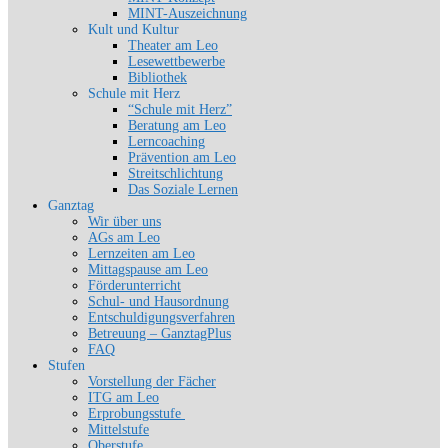
MINT-Auszeichnung
Kult und Kultur
Theater am Leo
Lesewettbewerbe
Bibliothek
Schule mit Herz
“Schule mit Herz”
Beratung am Leo
Lerncoaching
Prävention am Leo
Streitschlichtung
Das Soziale Lernen
Ganztag
Wir über uns
AGs am Leo
Lernzeiten am Leo
Mittagspause am Leo
Förderunterricht
Schul- und Hausordnung
Entschuldigungsverfahren
Betreuung – GanztagPlus
FAQ
Stufen
Vorstellung der Fächer
ITG am Leo
Erprobungsstufe
Mittelstufe
Oberstufe