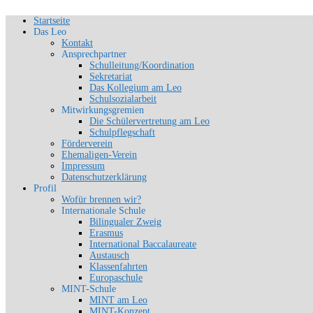
Zum
Startseite
Schön, dich zu sehen
Inhalt
Das Leo
SLG-Aachen
springen
Kontakt
Ansprechpartner
Schulleitung/Koordination
Sekretariat
Das Kollegium am Leo
Schulsozialarbeit
Mitwirkungsgremien
Die Schülervertretung am Leo
Schulpflegschaft
Förderverein
Ehemaligen-Verein
Impressum
Datenschutzerklärung
Profil
Wofür brennen wir?
Internationale Schule
Bilingualer Zweig
Erasmus
International Baccalaureate
Austausch
Klassenfahrten
Europaschule
MINT-Schule
MINT am Leo
MINT-Konzept