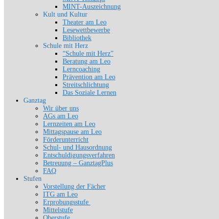
MINT-Auszeichnung
Kult und Kultur
Theater am Leo
Lesewettbewerbe
Bibliothek
Schule mit Herz
“Schule mit Herz”
Beratung am Leo
Lerncoaching
Prävention am Leo
Streitschlichtung
Das Soziale Lernen
Ganztag
Wir über uns
AGs am Leo
Lernzeiten am Leo
Mittagspause am Leo
Förderunterricht
Schul- und Hausordnung
Entschuldigungsverfahren
Betreuung – GanztagPlus
FAQ
Stufen
Vorstellung der Fächer
ITG am Leo
Erprobungsstufe
Mittelstufe
Oberstufe