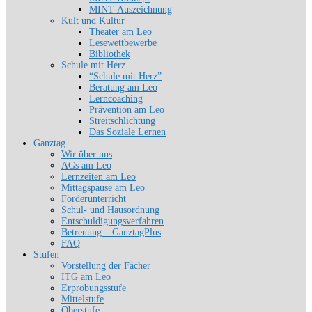
MINT-Auszeichnung
Kult und Kultur
Theater am Leo
Lesewettbewerbe
Bibliothek
Schule mit Herz
“Schule mit Herz”
Beratung am Leo
Lerncoaching
Prävention am Leo
Streitschlichtung
Das Soziale Lernen
Ganztag
Wir über uns
AGs am Leo
Lernzeiten am Leo
Mittagspause am Leo
Förderunterricht
Schul- und Hausordnung
Entschuldigungsverfahren
Betreuung – GanztagPlus
FAQ
Stufen
Vorstellung der Fächer
ITG am Leo
Erprobungsstufe
Mittelstufe
Oberstufe