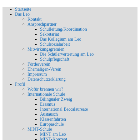
Zum
Startseite
Schön, dich zu sehen
Inhalt
Das Leo
SLG-Aachen
springen
Kontakt
Ansprechpartner
Schulleitung/Koordination
Sekretariat
Das Kollegium am Leo
Schulsozialarbeit
Mitwirkungsgremien
Die Schülervertretung am Leo
Schulpflegschaft
Förderverein
Ehemaligen-Verein
Impressum
Datenschutzerklärung
Profil
Wofür brennen wir?
Internationale Schule
Bilingualer Zweig
Erasmus
International Baccalaureate
Austausch
Klassenfahrten
Europaschule
MINT-Schule
MINT am Leo
MINT-Konzept