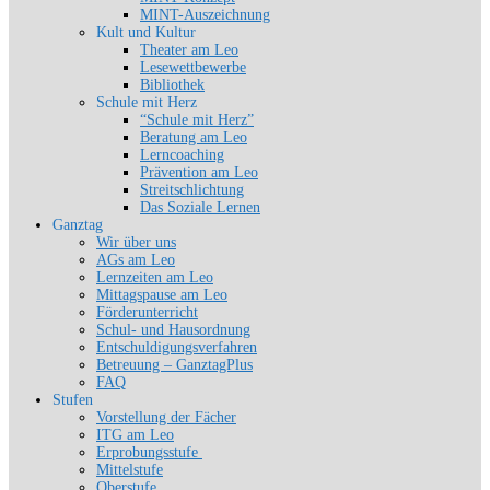
MINT-Auszeichnung
Kult und Kultur
Theater am Leo
Lesewettbewerbe
Bibliothek
Schule mit Herz
“Schule mit Herz”
Beratung am Leo
Lerncoaching
Prävention am Leo
Streitschlichtung
Das Soziale Lernen
Ganztag
Wir über uns
AGs am Leo
Lernzeiten am Leo
Mittagspause am Leo
Förderunterricht
Schul- und Hausordnung
Entschuldigungsverfahren
Betreuung – GanztagPlus
FAQ
Stufen
Vorstellung der Fächer
ITG am Leo
Erprobungsstufe
Mittelstufe
Oberstufe