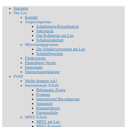
Zum
Startseite
Schön, dich zu sehen
Inhalt
Das Leo
SLG-Aachen
springen
Kontakt
Ansprechpartner
Schulleitung/Koordination
Sekretariat
Das Kollegium am Leo
Schulsozialarbeit
Mitwirkungsgremien
Die Schülervertretung am Leo
Schulpflegschaft
Förderverein
Ehemaligen-Verein
Impressum
Datenschutzerklärung
Profil
Wofür brennen wir?
Internationale Schule
Bilingualer Zweig
Erasmus
International Baccalaureate
Austausch
Klassenfahrten
Europaschule
MINT-Schule
MINT am Leo
MINT-Konzept