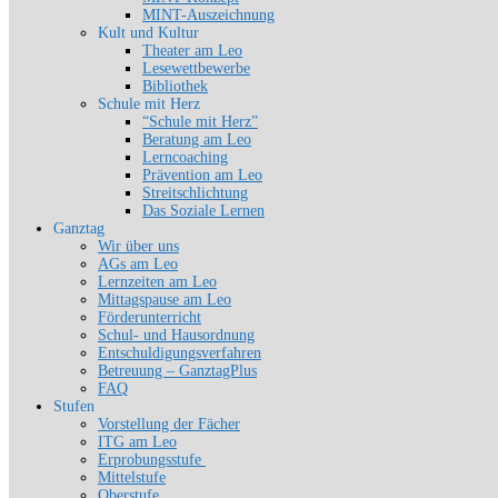
MINT-Auszeichnung
Kult und Kultur
Theater am Leo
Lesewettbewerbe
Bibliothek
Schule mit Herz
“Schule mit Herz”
Beratung am Leo
Lerncoaching
Prävention am Leo
Streitschlichtung
Das Soziale Lernen
Ganztag
Wir über uns
AGs am Leo
Lernzeiten am Leo
Mittagspause am Leo
Förderunterricht
Schul- und Hausordnung
Entschuldigungsverfahren
Betreuung – GanztagPlus
FAQ
Stufen
Vorstellung der Fächer
ITG am Leo
Erprobungsstufe
Mittelstufe
Oberstufe