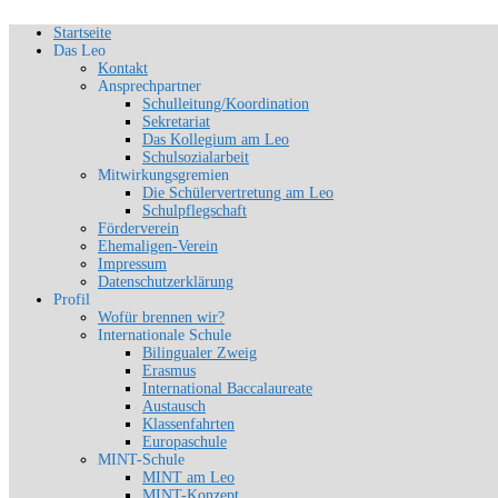
Zum
Startseite
Schön, dich zu sehen
Inhalt
Das Leo
SLG-Aachen
springen
Kontakt
Ansprechpartner
Schulleitung/Koordination
Sekretariat
Das Kollegium am Leo
Schulsozialarbeit
Mitwirkungsgremien
Die Schülervertretung am Leo
Schulpflegschaft
Förderverein
Ehemaligen-Verein
Impressum
Datenschutzerklärung
Profil
Wofür brennen wir?
Internationale Schule
Bilingualer Zweig
Erasmus
International Baccalaureate
Austausch
Klassenfahrten
Europaschule
MINT-Schule
MINT am Leo
MINT-Konzept