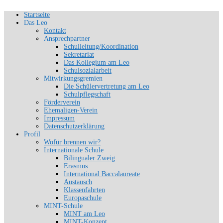
Zum
Startseite
Schön, dich zu sehen
Inhalt
Das Leo
SLG-Aachen
springen
Kontakt
Ansprechpartner
Schulleitung/Koordination
Sekretariat
Das Kollegium am Leo
Schulsozialarbeit
Mitwirkungsgremien
Die Schülervertretung am Leo
Schulpflegschaft
Förderverein
Ehemaligen-Verein
Impressum
Datenschutzerklärung
Profil
Wofür brennen wir?
Internationale Schule
Bilingualer Zweig
Erasmus
International Baccalaureate
Austausch
Klassenfahrten
Europaschule
MINT-Schule
MINT am Leo
MINT-Konzept