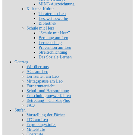
MINT-Auszeichnung
Kult und Kultur
Theater am Leo
Lesewettbewerbe
Bibliothek
Schule mit Herz
“Schule mit Herz”
Beratung am Leo
Lerncoaching
Prävention am Leo
Streitschlichtung
Das Soziale Lernen
Ganztag
Wir über uns
AGs am Leo
Lernzeiten am Leo
Mittagspause am Leo
Förderunterricht
Schul- und Hausordnung
Entschuldigungsverfahren
Betreuung – GanztagPlus
FAQ
Stufen
Vorstellung der Fächer
ITG am Leo
Erprobungsstufe
Mittelstufe
Oberstufe