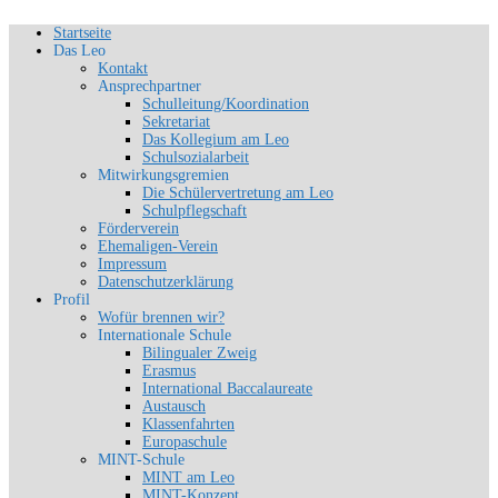
Zum
Startseite
Schön, dich zu sehen
Inhalt
Das Leo
SLG-Aachen
springen
Kontakt
Ansprechpartner
Schulleitung/Koordination
Sekretariat
Das Kollegium am Leo
Schulsozialarbeit
Mitwirkungsgremien
Die Schülervertretung am Leo
Schulpflegschaft
Förderverein
Ehemaligen-Verein
Impressum
Datenschutzerklärung
Profil
Wofür brennen wir?
Internationale Schule
Bilingualer Zweig
Erasmus
International Baccalaureate
Austausch
Klassenfahrten
Europaschule
MINT-Schule
MINT am Leo
MINT-Konzept