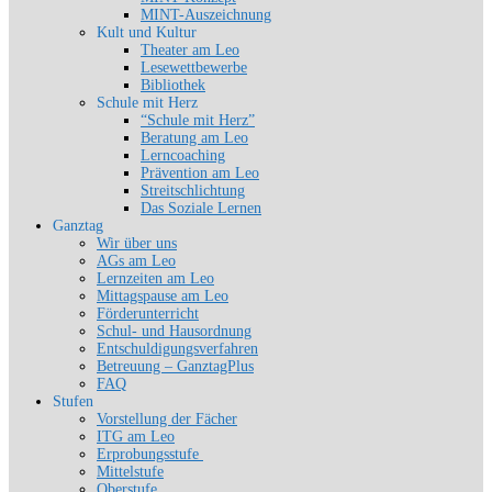
MINT-Auszeichnung
Kult und Kultur
Theater am Leo
Lesewettbewerbe
Bibliothek
Schule mit Herz
“Schule mit Herz”
Beratung am Leo
Lerncoaching
Prävention am Leo
Streitschlichtung
Das Soziale Lernen
Ganztag
Wir über uns
AGs am Leo
Lernzeiten am Leo
Mittagspause am Leo
Förderunterricht
Schul- und Hausordnung
Entschuldigungsverfahren
Betreuung – GanztagPlus
FAQ
Stufen
Vorstellung der Fächer
ITG am Leo
Erprobungsstufe
Mittelstufe
Oberstufe