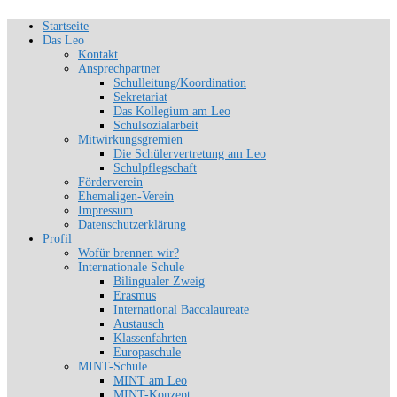
Zum
Startseite
Schön, dich zu sehen
Inhalt
Das Leo
SLG-Aachen
springen
Kontakt
Ansprechpartner
Schulleitung/Koordination
Sekretariat
Das Kollegium am Leo
Schulsozialarbeit
Mitwirkungsgremien
Die Schülervertretung am Leo
Schulpflegschaft
Förderverein
Ehemaligen-Verein
Impressum
Datenschutzerklärung
Profil
Wofür brennen wir?
Internationale Schule
Bilingualer Zweig
Erasmus
International Baccalaureate
Austausch
Klassenfahrten
Europaschule
MINT-Schule
MINT am Leo
MINT-Konzept