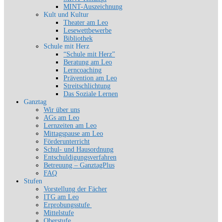
MINT-Auszeichnung
Kult und Kultur
Theater am Leo
Lesewettbewerbe
Bibliothek
Schule mit Herz
“Schule mit Herz”
Beratung am Leo
Lerncoaching
Prävention am Leo
Streitschlichtung
Das Soziale Lernen
Ganztag
Wir über uns
AGs am Leo
Lernzeiten am Leo
Mittagspause am Leo
Förderunterricht
Schul- und Hausordnung
Entschuldigungsverfahren
Betreuung – GanztagPlus
FAQ
Stufen
Vorstellung der Fächer
ITG am Leo
Erprobungsstufe
Mittelstufe
Oberstufe