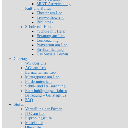
MINT-Auszeichnung
Kult und Kultur
Theater am Leo
Lesewettbewerbe
Bibliothek
Schule mit Herz
“Schule mit Herz”
Beratung am Leo
Lerncoaching
Prävention am Leo
Streitschlichtung
Das Soziale Lernen
Ganztag
Wir über uns
AGs am Leo
Lernzeiten am Leo
Mittagspause am Leo
Förderunterricht
Schul- und Hausordnung
Entschuldigungsverfahren
Betreuung – GanztagPlus
FAQ
Stufen
Vorstellung der Fächer
ITG am Leo
Erprobungsstufe
Mittelstufe
Oberstufe