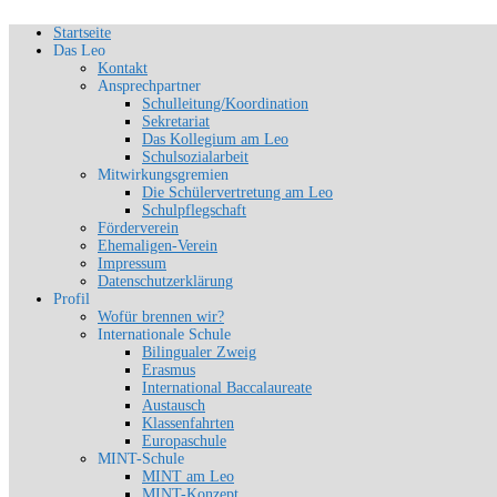
Zum
Startseite
Schön, dich zu sehen
Inhalt
Das Leo
SLG-Aachen
springen
Kontakt
Ansprechpartner
Schulleitung/Koordination
Sekretariat
Das Kollegium am Leo
Schulsozialarbeit
Mitwirkungsgremien
Die Schülervertretung am Leo
Schulpflegschaft
Förderverein
Ehemaligen-Verein
Impressum
Datenschutzerklärung
Profil
Wofür brennen wir?
Internationale Schule
Bilingualer Zweig
Erasmus
International Baccalaureate
Austausch
Klassenfahrten
Europaschule
MINT-Schule
MINT am Leo
MINT-Konzept