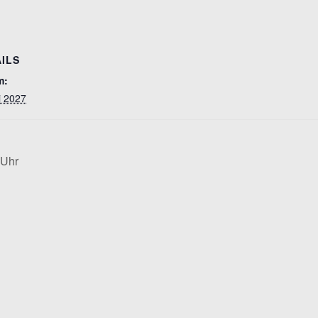
ILS
m:
i 2027
 Uhr