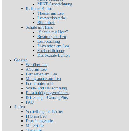
MINT-Auszeichnung
Kult und Kultur
Theater am Leo
Lesewettbewerbe
Bibliothek
Schule mit Herz
“Schule mit Herz”
Beratung am Leo
Lerncoaching
Prävention am Leo
Streitschlichtung
Das Soziale Lernen
Ganztag
Wir über uns
AGs am Leo
Lernzeiten am Leo
Mittagspause am Leo
Förderunterricht
Schul- und Hausordnung
Entschuldigungsverfahren
Betreuung – GanztagPlus
FAQ
Stufen
Vorstellung der Fächer
ITG am Leo
Erprobungsstufe
Mittelstufe
Oberstufe