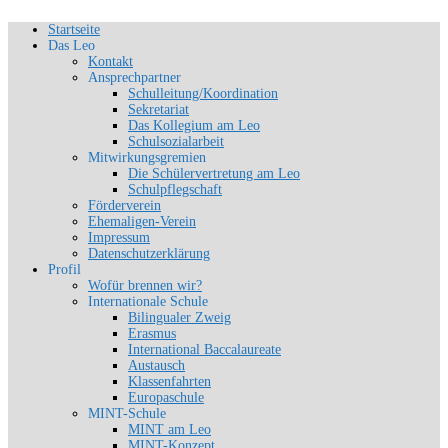
Zum
Startseite
Schön, dich zu sehen
Inhalt
Das Leo
SLG-Aachen
springen
Kontakt
Ansprechpartner
Schulleitung/Koordination
Sekretariat
Das Kollegium am Leo
Schulsozialarbeit
Mitwirkungsgremien
Die Schülervertretung am Leo
Schulpflegschaft
Förderverein
Ehemaligen-Verein
Impressum
Datenschutzerklärung
Profil
Wofür brennen wir?
Internationale Schule
Bilingualer Zweig
Erasmus
International Baccalaureate
Austausch
Klassenfahrten
Europaschule
MINT-Schule
MINT am Leo
MINT-Konzept