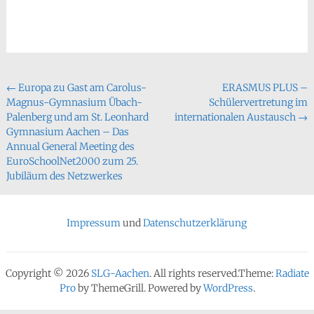
Beitragsnavigation
←
Europa zu Gast am Carolus-
ERASMUS PLUS –
Magnus-Gymnasium Übach-
Schülervertretung im
Palenberg und am St. Leonhard
internationalen Austausch
→
Gymnasium Aachen – Das
Annual General Meeting des
EuroSchoolNet2000 zum 25.
Jubiläum des Netzwerkes
Impressum
und
Datenschutzerklärung
Copyright © 2026
SLG-Aachen
. All rights reserved.Theme:
Radiate
Pro
by ThemeGrill. Powered by
WordPress
.