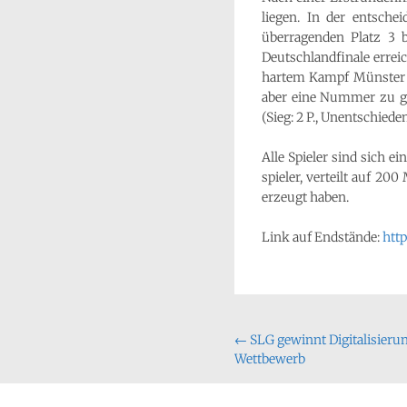
liegen. In der entsch
überragenden Platz 3 b
Deutschlandfinale errei
hartem Kampf Münster ei
aber eine Nummer zu gr
(Sieg: 2 P., Unentschiede
Alle Spieler sind sich e
spieler, verteilt auf 2
erzeugt haben.
Link auf Endstände:
htt
Beitragsnavigati
←
SLG gewinnt Digitalisieru
Wettbewerb