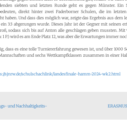
eidenden siebten und letzten Runde geht es gegen Münster. Ein 
edeuten, direkt hinter zwei Paderborner Schulen, die im letzte
cht haben. Und dass dies möglich war, zeigte das Ergebnis aus dem le
n 3:3 abgerungen wurde. Dieses Jahr ist der Gegner mit seinen er
oß, sodass sich bis auf Anton alle geschlagen geben mussten. Mit 
n: 1 P.) wird es am Ende Platz 12, was aber die Erwartungen immer noch
inig, dass es eine tolle Turniererfahrung gewesen ist, und über 1000
00 Mannschaften und sechs Wettkampfklassen zusammen in einer Hal
ps://sjnrw.de/schulschachlink/landesfinale-hamm-2024-wk2.html
on
ngs- und Nachhaltigkeits-
ERASMUS 