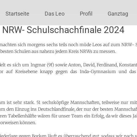
Startseite
Das Leo
Profil
Ganztag
 NRW- Schulschachfinale 2024
4, machten sich morgens sechs teils noch müde Leos auf zum NRW- 
besten Schulen aus nahezu jedem Kreis NRWs zu messen.
elt es sich um Ingmar (9f) sowie Anton, David, Ferdinand, Konstantin
vor auf Kreisebene knapp gegen das Inda-Gymnasium und da
ist sehr stark. 51 sechsköpfige Mannschaften, teilweise nur mit 
den Einzug ins Deutschlandfinale, der nur der besten Mannschaft g
eren Tabellenhälfte wären für unser Team ein Erfolg, da wir dieses J
 vorweisen können.
ederlage gegen Borken läuft es überraschend gut, sodass wir nach 