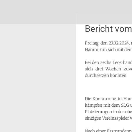
Zum
Schön, dich zu sehen
SLG-Aachen
Inhalt
springen
Bericht vom
Freitag, den 23.02.202
Hamm, um sich mit den 
Bei den sechs Leos hand
sich drei Wochen zu
durchsetzen konnten.
Die Konkurrenz in Hamm 
kämpfen mit dem SLG um 
Platzierungen in der ob
einzigen Vereinsspieler
Nach einer Erstrundenni