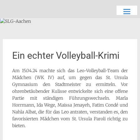
Zum
Schön, dich zu sehen
SLG-Aachen
Inhalt
springen
Ein echter Volleyball-Krimi
Am 15.04.24 machte sich das Leo-Volleyball-Team der
Mädchen (WK IV) auf, um gegen das St. Ursula
Gymnasium den Stadtmeister zu ermitteln. Vor
ohrenbetäubender Kulisse entwickelte sich eine offene
Partie mit ständigen Führungswechseln. Marla
Horrmann, Ida Wege, Maissa Jenayeh, Fatim Condé und
Nahla Albat, die für das Leo antraten, verstanden es, den
favorisierten Mädchen vom St. Ursula Paroli richtig zu
bieten.