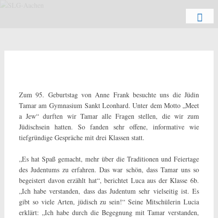
Zum
Schön, dich zu sehen
SLG-Aachen
Inhalt
springen
Zum 95. Geburtstag von Anne Frank besuchte uns die Jüdin
Tamar am Gymnasium Sankt Leonhard. Unter dem Motto „Meet
a Jew“ durften wir Tamar alle Fragen stellen, die wir zum
Jüdischsein hatten. So fanden sehr offene, informative wie
tiefgründige Gespräche mit drei Klassen statt.
„Es hat Spaß gemacht, mehr über die Traditionen und Feiertage
des Judentums zu erfahren. Das war schön, dass Tamar uns so
begeistert davon erzählt hat“, berichtet Luca aus der Klasse 6b.
„Ich habe verstanden, dass das Judentum sehr vielseitig ist. Es
gibt so viele Arten, jüdisch zu sein!“ Seine Mitschülerin Lucia
erklärt: „Ich habe durch die Begegnung mit Tamar verstanden,