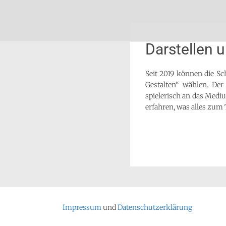
Zum
Schön, dich zu sehen
SLG-Aachen
Inhalt
springen
Darstellen 
Seit 2019 können die Sc
Gestalten“ wählen. De
spielerisch an das Medi
erfahren, was alles zum
Impressum
und
Datenschutzerklärung