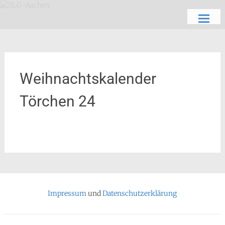
Zum
Schön, dich zu sehen
SLG-Aachen
Inhalt
springen
Weihnachtskalender
Törchen 24
Impressum
und
Datenschutzerklärung